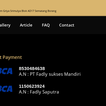
rum Griya Srimulya Blok AD17 Sematang Borang
allery
Article
FAQ
Contact
t Payment
8530484638
A.N : PT Fadly sukses Mandiri
1150623924
A.N : Fadly Saputra