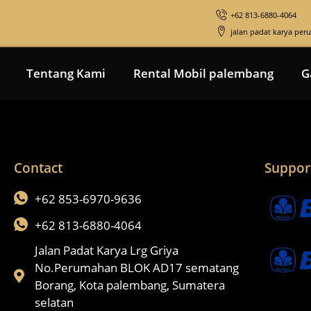
+62 813-6880-4064
jalan padat karya pe
Tentang Kami
Rental Mobil palembang
G
Contact
Suppor
+62 853-6970-9636
+62 813-6880-4064
Jalan Padat Karya Lrg Griya
No.Perumahan BLOK AD17 sematang
Borang, Kota palembang, Sumatera
selatan