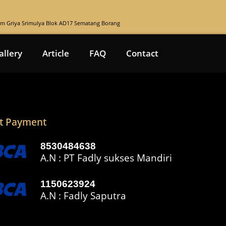
rum Griya Srimulya Blok AD17 Sematang Borang
allery
Article
FAQ
Contact
t Payment
8530484638
A.N : PT Fadly sukses Mandiri
1150623924
A.N : Fadly Saputra