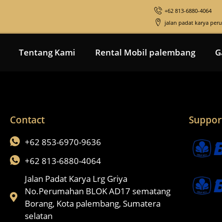
+62 813-6880-4064
jalan padat karya pe
Tentang Kami
Rental Mobil palembang
G
Contact
Suppor
+62 853-6970-9636
+62 813-6880-4064
Jalan Padat Karya Lrg Griya
No.Perumahan BLOK AD17 sematang
Borang, Kota palembang, Sumatera
selatan